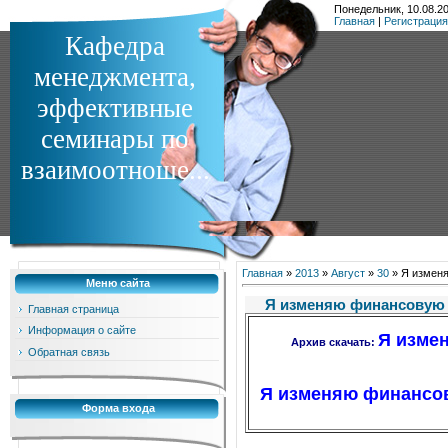
Понедельник, 10.08.20
Главная
|
Регистрация
Кафедра
менеджмента,
эффективные
семинары по
взаимоотноше...
Главная
»
2013
»
Август
»
30
» Я изменя
Меню сайта
Я изменяю финансовую 
Главная страница
Информация о сайте
Я измен
Архив скачать:
Обратная связь
Я изменяю финансову
Форма входа