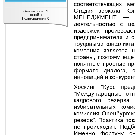
соответствующих ме
Стадия зеркала. Ко
Онлайн всего:
1
Гостей:
1
МЕНЕДЖМЕНТ — орг
Пользователей:
0
деятельностью с це
издержек производ
предпринимателя и с
трудовыми кон­фликта
компания является н
страны, поэтому еще
понятные простые пр
формате диалога, 
инноваций и конкуре
Хоскинг "Курс пред
"Международные отн
кадрового резерва
избирательных ком
комиссия Оренбургск
резерв". Практика по
не происходит. Подб
Именно фортуну он