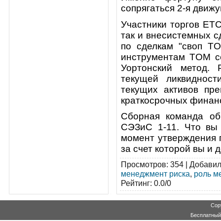
сопрягаться 2-я движу
Участники торгов ЕТС
так и внесистемных 
по сделкам "своп TO
инструментам TOM со
Уортонский метод.
текущей ликвидност
текущих активов пр
краткосрочных финан
Сборная команда об
СЭЗиС 1-11. Что вы 
момент утверждения г
за счет которой вы и
Просмотров
: 354 |
Добави
менеджмент риска
,
роль м
Рейтинг
:
0.0
/
0
Cop
Бесплатны